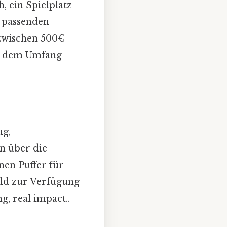
, ein Spielplatz
h passenden
 zwischen 500€
nd dem Umfang
ng,
n über die
nen Puffer für
eld zur Verfügung
, real impact..