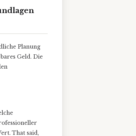
rundlagen
ndliche Planung
 bares Geld. Die
len
elche
rofessioneller
rt. That said,