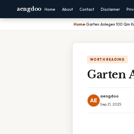
aengdoo
Home
About
Contact
Disclaimer
Pri
Home
›
Garten Anlegen 100 Qm K
WORTH READING
Garten 
aengdoo
AE
Sep 21, 2025