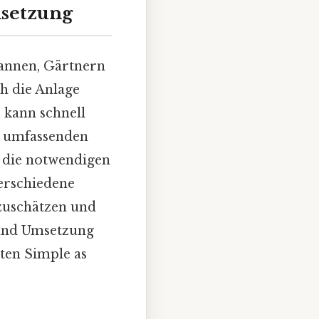
msetzung
annen, Gärtnern
ch die Anlage
 kann schnell
en umfassenden
, die notwendigen
erschiedene
nzuschätzen und
 und Umsetzung
lten Simple as