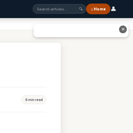
👤
⌂ Home
🔍
✕
6 min read