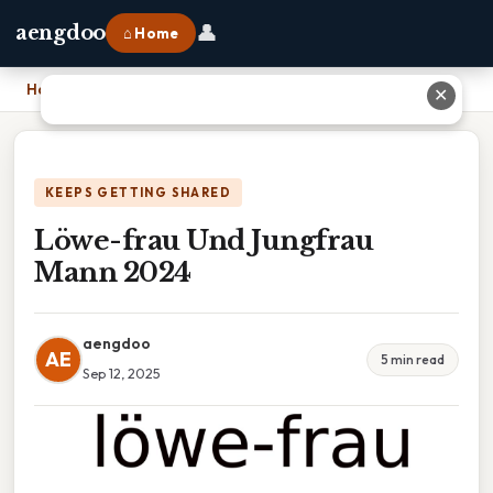
👤
aengdoo
⌂ Home
Home
›
Löwe-frau Und Jungfrau Mann 2024
✕
KEEPS GETTING SHARED
Löwe-frau Und Jungfrau
Mann 2024
aengdoo
AE
5 min read
Sep 12, 2025